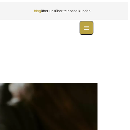
blog
über uns
über telebasel
kunden
Toggle menu