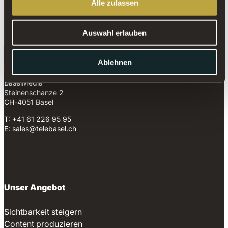
Alle zulassen
*Quelle: Mediapulse TV Data (Instar Analytics), Deutsche
Schweiz, Personen 3+, Nettoreichweite NRw-T,
Einzeltage 24h, alle Plattformen.
Auswahl erlauben
Ablehnen
BaselMedia
Steinenschanze 2
CH-4051 Basel
T: +41 61 226 95 95
E:
sales@telebasel.ch
Unser Angebot
Sichtbarkeit steigern
Content produzieren