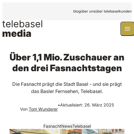
blog
über uns
über telebasel
kunden
Tog
Über 1,1 Mio. Zuschauer an
den drei Fasnachtstagen
Die Fasnacht prägt die Stadt Basel - und sie prägt
das Basler Fernsehen, Telebasel.
•
Aktualisiert:
26. März 2025
Von
Tom Wunderer
Fasnacht
News
Telebasel