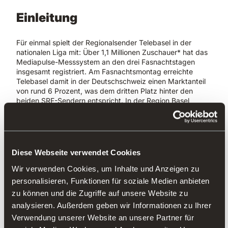
Einleitung
Für einmal spielt der Regionalsender Telebasel in der
nationalen Liga mit: Über 1,1 Millionen Zuschauer* hat das
Mediapulse-Messsystem an den drei Fasnachtstagen
insgesamt registriert. Am Fasnachtsmontag erreichte
Telebasel damit in der Deutschschweiz einen Marktanteil
von rund 6 Prozent, was dem dritten Platz hinter den
beiden SRF-Sendern entspricht. In der Region Basel
betrug der Marktanteil am Montag sogar über 27%, damit
belegte Telebasel den Spitzenplatz vor allen anderen
Sendern! Eindrücklich auch die Sehdauer: Im Schnitt
blieben die Zuschauer am Fasnachtsmittwoch 120
Minuten bei Telebasel.
Diese Webseite verwendet Cookies
Wir verwenden Cookies, um Inhalte und Anzeigen zu
Selbstverständlich sind solche
personalisieren, Funktionen für soziale Medien anbieten
Zahlen nicht
zu können und die Zugriffe auf unsere Website zu
analysieren. Außerdem geben wir Informationen zu Ihrer
Selbstverständlich sind solche Zahlen nicht. «Der
Verwendung unserer Website an unsere Partner für
Aufwand, den wir für die Fasnacht betreiben, ist enorm»,